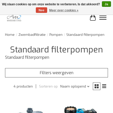
Wij slaan cookies op om onze website te verbeteren. Is dat akkoord?
Ja
Nee
Meer over cookies »
Winkelwa
Home
/
Zwembadfiltratie
/
Pompen
/
Standaard filterpompen
Standaard filterpompen
Standaard filterpompen
Filters weergeven
4 producten
Sorteren op
Naam oplopend