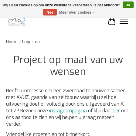
Wij slaan cookies op om onze website te verbeteren. Is dat akkoord?
Ja
Nee
Meer over cookies »
Winkelwa
Home
/
Projecten
Project op maat van uw
wensen
Heeft u interesse om een zwembad te bouwen samen
met AVUZ, gaande van zelfbouw waarbij u zelf de
uitvoering doet of volledig door ons uitgevoerd van A
tot Z? Bezoek onze
instagrampagina
of klik dan
hier
om
ons aanbod te zien en wij helpen u graag meteen
verder.
Vriendelijke groeten en tot binnenkort,