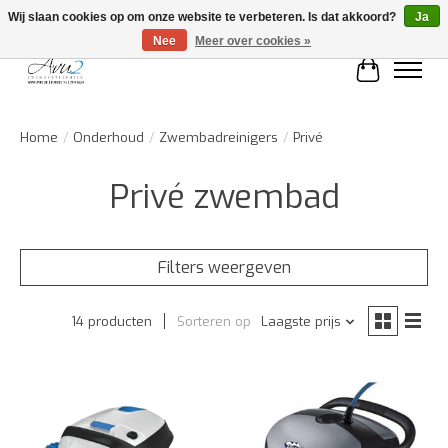
Wij slaan cookies op om onze website te verbeteren. Is dat akkoord?
Ja
Nee
Meer over cookies »
Winkelwa
Home
/
Onderhoud
/
Zwembadreinigers
/
Privé
Privé zwembad
Filters weergeven
14 producten
Sorteren op
Laagste prijs