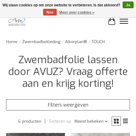
Wij slaan cookies op om onze website te verbeteren. Is dat akkoord?
Ja
Nee
Meer over cookies »
Winkelwa
Home
/
Zwembadbekleding
/
Alkorplan®
/
TOUCH
Zwembadfolie lassen
door AVUZ? Vraag offerte
aan en krijg korting!
Filters weergeven
6 producten
Sorteren op
Meest bekeken