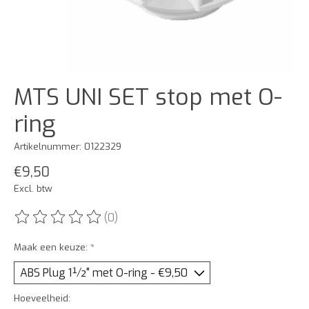
MTS UNI SET stop met O-
ring
Artikelnummer: 0122329
€9,50
Excl. btw
(0)
De beoordeling van dit product is
0
van de 5
Maak een keuze:
*
Hoeveelheid: