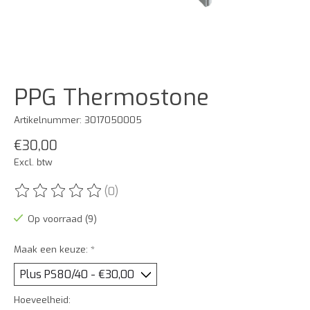
PPG Thermostone
Artikelnummer: 3017050005
€30,00
Excl. btw
(0)
De beoordeling van dit product is
0
van de 5
Op voorraad (9)
Maak een keuze:
*
Hoeveelheid: