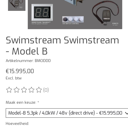
Swimstream Swimstream
- Model B
Artikelnummer: BMODDD
€15.995,00
Excl. btw
(0)
De beoordeling van dit product is
0
van de 5
Maak een keuze:
*
Hoeveelheid: