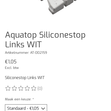
Aquatop Siliconestop
Links WIT
Artikelnummer: AT-002159
€1,05
Excl. btw
Siliconestop Links WIT
(0)
De beoordeling van dit product is
0
van de 5
Maak een keuze:
*