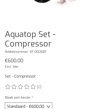
Aquatop Set -
Compressor
Artikelnummer: AT-002687
€600,00
Excl. btw
Set - Compressor
(0)
De beoordeling van dit product is
0
van de 5
Maak een keuze:
*