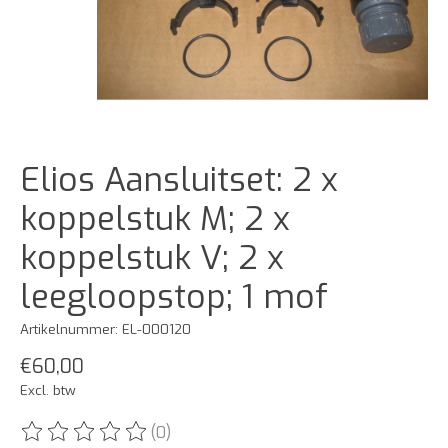
Elios Aansluitset: 2 x
koppelstuk M; 2 x
koppelstuk V; 2 x
leegloopstop; 1 mof
Artikelnummer: EL-000120
€60,00
Excl. btw
(0)
De beoordeling van dit product is
0
van de 5