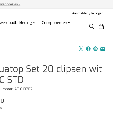
over cookies »
Aanmelden / Inloggen
wembadbekleding
Componenten
uatop Set 20 clipsen wit
C STD
lnummer: AT-013702
00
tw