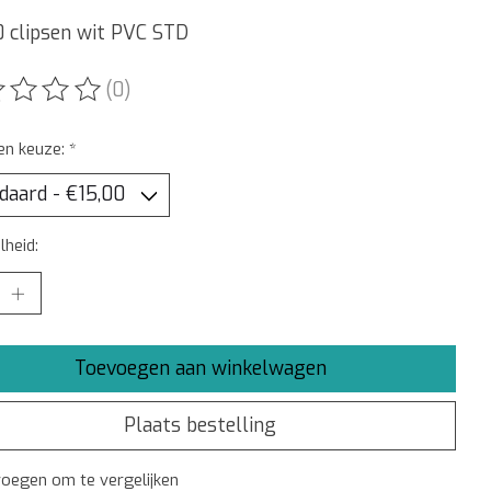
0 clipsen wit PVC STD
(0)
ordeling van dit product is
0
van de 5
en keuze:
*
heid:
Toevoegen aan winkelwagen
Plaats bestelling
oegen om te vergelijken