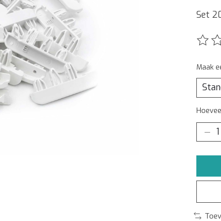
Set 2
De beo
Maak e
Hoeveel
Toev