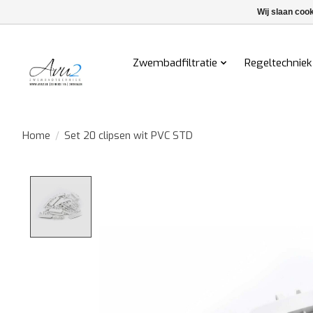
Wij slaan coo
Zwembadfiltratie
Regeltechniek
Home
/
Set 20 clipsen wit PVC STD
Product image slideshow Items