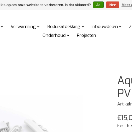
kies op om onze website te verbeteren. Is dat akkoord?
Ja
Nee
Meer 
Verwarming
Rolluikafdekking
Inbouwdelen
Z
Onderhoud
Projecten
Aq
PV
Artike
€15,
Excl. b