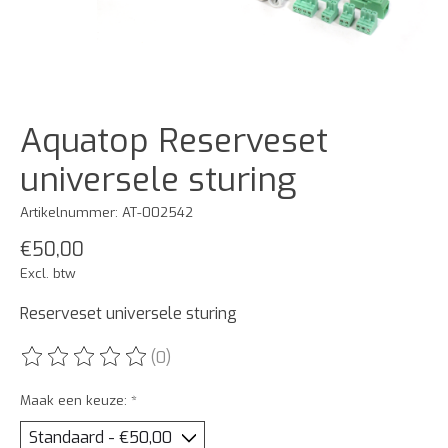
Aquatop Reserveset
universele sturing
Artikelnummer: AT-002542
€50,00
Excl. btw
Reserveset universele sturing
(0)
De beoordeling van dit product is
0
van de 5
Maak een keuze:
*