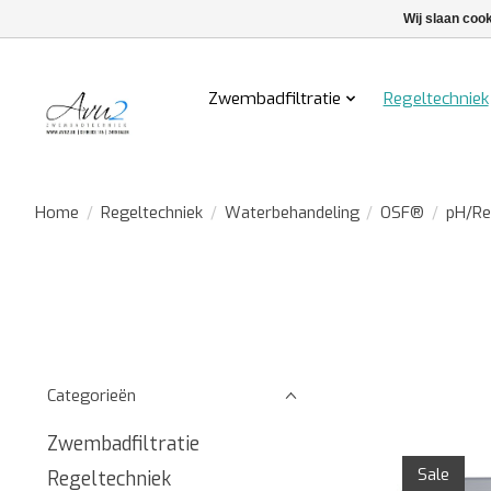
Wij slaan coo
Zwembadfiltratie
Regeltechniek
Home
/
Regeltechniek
/
Waterbehandeling
/
OSF®
/
pH/Re
Categorieën
Zwembadfiltratie
Sale
Regeltechniek