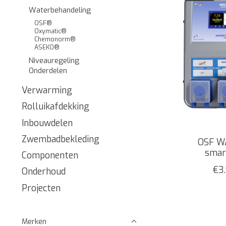
Waterbehandeling
OSF®
Oxymatic®
Chemonorm®
ASEKO®
Niveauregeling
Onderdelen
Verwarming
Rolluikafdekking
Inbouwdelen
Zwembadbekleding
OSF W
smar
Componenten
€3
Onderhoud
Projecten
Merken