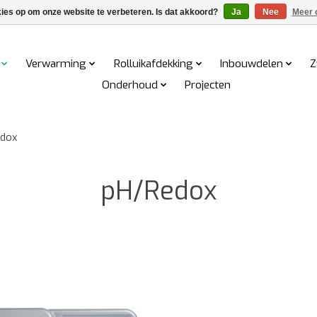
kies op om onze website te verbeteren. Is dat akkoord?
Ja
Nee
Meer 
Verwarming
Rolluikafdekking
Inbouwdelen
Z
Onderhoud
Projecten
dox
pH/Redox