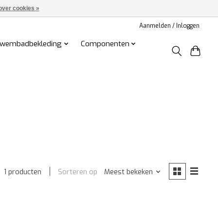
over cookies »
Aanmelden / Inloggen
wembadbekleding
Componenten
Sorteren op
Meest bekeken
1 producten