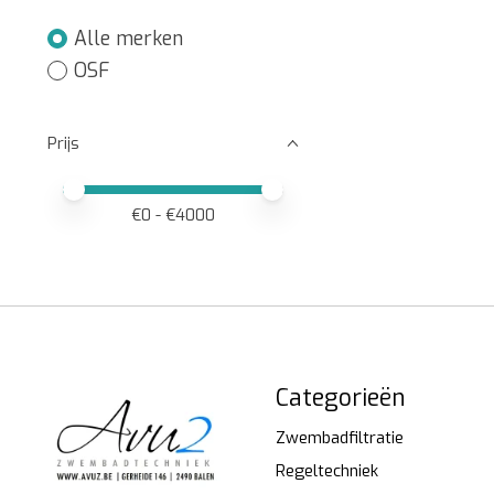
Alle merken
OSF
Prijs
Minimale prijswaarde
Price maximum value
€
0
- €
4000
Categorieën
Zwembadfiltratie
Regeltechniek