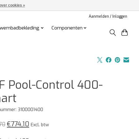
over cookies »
Aanmelden / Inloggen
wembadbekleding
Componenten
F Pool-Control 400-
art
lnummer: 3100001400
€774,10
70
Excl. btw