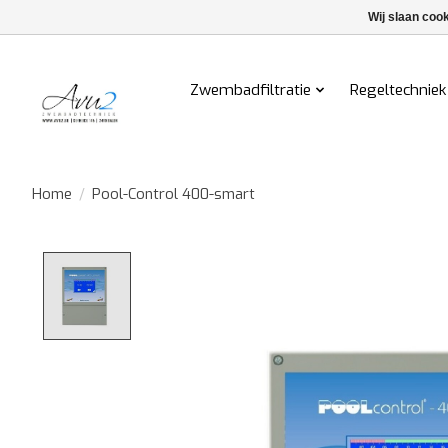
Wij slaan coo
Zwembadfiltratie
Regeltechniek
Home
/
Pool-Control 400-smart
Product image slideshow Items