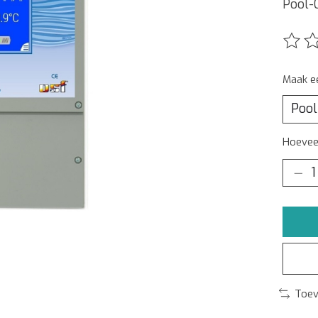
Pool-
De beo
Maak e
Hoeveel
Toev