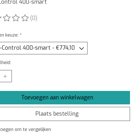
Control 400-smart
(0)
ordeling van dit product is
0
van de 5
en keuze:
*
heid:
Toevoegen aan winkelwagen
Plaats bestelling
oegen om te vergelijken