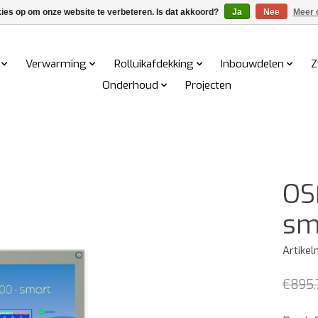
kies op om onze website te verbeteren. Is dat akkoord?
Ja
Nee
Meer 
Verwarming
Rolluikafdekking
Inbouwdelen
Z
Onderhoud
Projecten
OS
sm
Artike
€895,