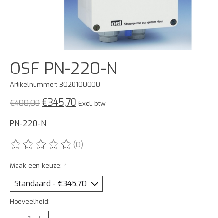
OSF PN-220-N
Artikelnummer: 3020100000
€345,70
€400,00
Excl. btw
PN-220-N
(0)
De beoordeling van dit product is
0
van de 5
Maak een keuze:
*
Hoeveelheid: