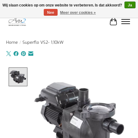
Wij slaan cookies op om onze website te verbeteren. Is dat akkoord?
Ja
Nee
Meer over cookies »
Winkelwa
Home
/
Superflo VS2- 1,10kW
Product image slideshow Items