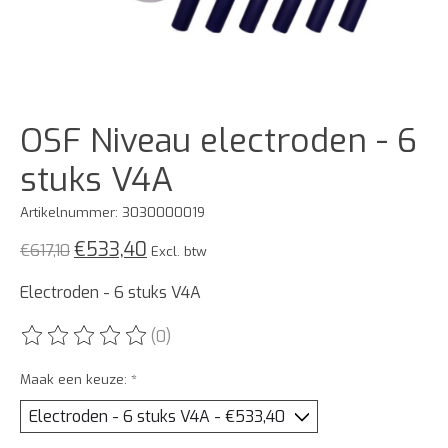
OSF Niveau electroden - 6
stuks V4A
Artikelnummer: 3030000019
€533,40
€617,10
Excl. btw
Electroden - 6 stuks V4A
(0)
De beoordeling van dit product is
0
van de 5
Maak een keuze:
*