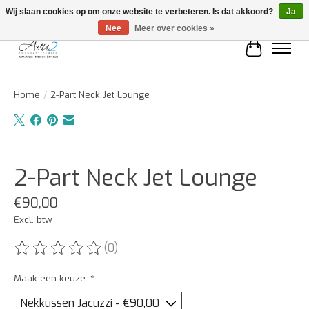
Wij slaan cookies op om onze website te verbeteren. Is dat akkoord?
Ja
Nee
Meer over cookies »
Winkelwa
Home
/
2-Part Neck Jet Lounge
Product image slideshow Items
2-Part Neck Jet Lounge
€90,00
Excl. btw
(0)
De beoordeling van dit product is
0
van de 5
Maak een keuze:
*