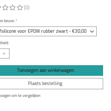
(0)
ordeling van dit product is
0
van de 5
en keuze:
*
heid:
Toevoegen aan winkelwagen
Plaats bestelling
oegen om te vergelijken