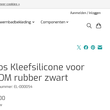
over cookies »
Aanmelden / Inloggen
wembadbekleding
Componenten
os Kleefsilicone voor
DM rubber zwart
lnummer: EL-000054
00
tw