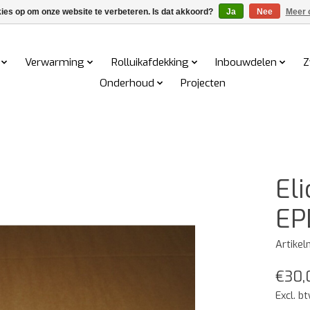
kies op om onze website te verbeteren. Is dat akkoord?
Ja
Nee
Meer 
Verwarming
Rolluikafdekking
Inbouwdelen
Z
Onderhoud
Projecten
Eli
EP
Artike
€30,
Excl. b