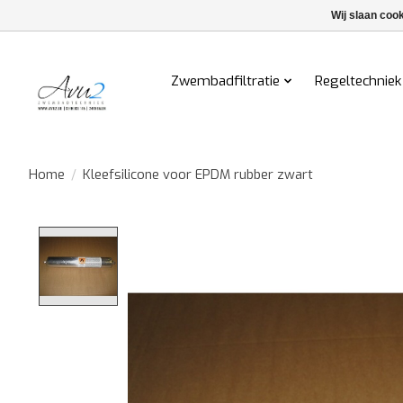
Wij slaan coo
Zwembadfiltratie
Regeltechniek
Home
/
Kleefsilicone voor EPDM rubber zwart
Product image slideshow Items