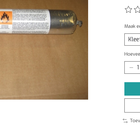
De beo
Maak e
Hoeveel
Toev