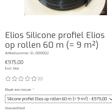
Elios Silicone profiel Elios
op rollen 60 m (= 9 m²)
Artikelnummer: EL-000002
€975,00
Excl. btw
(0)
De beoordeling van dit product is
0
van de 5
Maak een keuze:
*
Hoeveelheid: