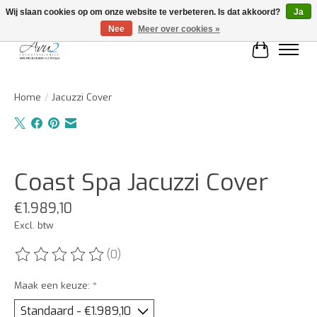
Wij slaan cookies op om onze website te verbeteren. Is dat akkoord?
Ja
Nee
Meer over cookies »
Winkelwa
Home
/
Jacuzzi Cover
Product image slideshow Items
Coast Spa Jacuzzi Cover
€1.989,10
Excl. btw
(0)
De beoordeling van dit product is
0
van de 5
Maak een keuze:
*