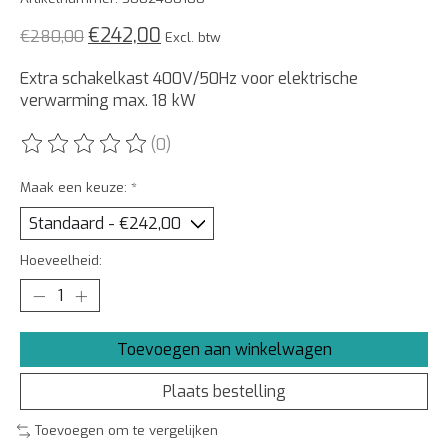
€242,00
€280,00
Excl. btw
Extra schakelkast 400V/50Hz voor elektrische
verwarming max. 18 kW
(0)
De beoordeling van dit product is
0
van de 5
Maak een keuze:
*
Hoeveelheid:
Toevoegen aan winkelwagen
Plaats bestelling
Toevoegen om te vergelijken