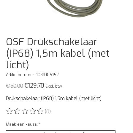
OSF Drukschakelaar
(IP68) 1,5m kabel (met
licht)
Artikelnummer: 1081005152
€129,70
€150,00
Excl. btw
Drukschakelaar (IP68) 1,5m kabel (met licht)
(0)
De beoordeling van dit product is
0
van de 5
Maak een keuze:
*