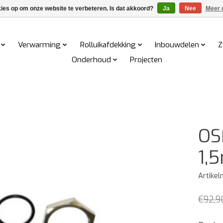
kies op om onze website te verbeteren. Is dat akkoord?
Ja
Nee
Meer 
Verwarming
Rolluikafdekking
Inbouwdelen
Z
Onderhoud
Projecten
OS
1,5
Artike
€92,9