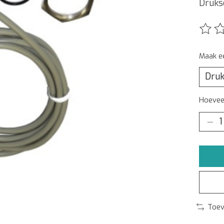
Druksc
De beo
Maak e
Hoeveel
Toev