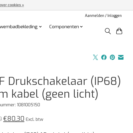
over cookies »
Aanmelden / Inloggen
wembadbekleding
Componenten
F Drukschakelaar (IP68)
m kabel (geen licht)
lnummer: 1081005150
€80,30
0
Excl. btw