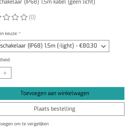
hakelaar (IP68) 1,5m kabel (geen licht)
(0)
ordeling van dit product is
0
van de 5
en keuze:
*
heid:
Toevoegen aan winkelwagen
Plaats bestelling
oegen om te vergelijken