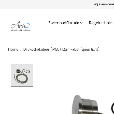
Wij slaan coo
Zwembadfiltratie
Regeltechniek
Home
/
Drukschakelaar (IP68) 1,5m kabel (geen licht)
Product image slideshow Items