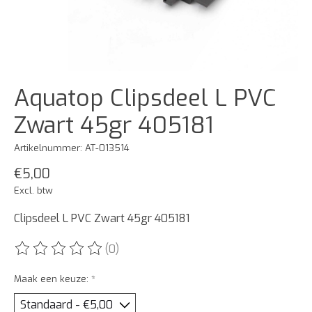
Aquatop Clipsdeel L PVC
Zwart 45gr 405181
Artikelnummer: AT-013514
€5,00
Excl. btw
Clipsdeel L PVC Zwart 45gr 405181
(0)
De beoordeling van dit product is
0
van de 5
Maak een keuze:
*