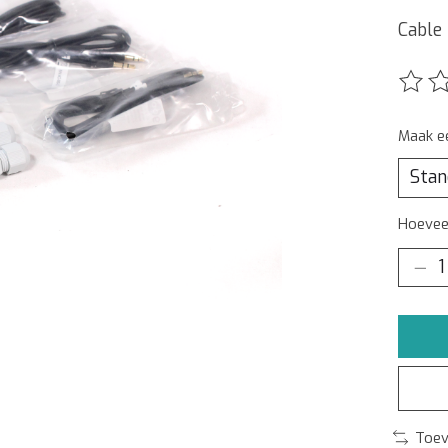
Cable
De beo
Maak e
Hoeveel
Toev