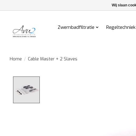
Wij slaan coo
Zwembadfiltratie
Regeltechniek
Home
/
Cable Master + 2 Slaves
Product image slideshow Items