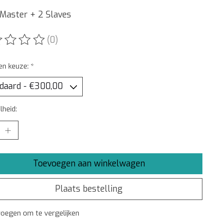
 Master + 2 Slaves
(0)
ordeling van dit product is
0
van de 5
en keuze:
*
heid:
Toevoegen aan winkelwagen
Plaats bestelling
oegen om te vergelijken