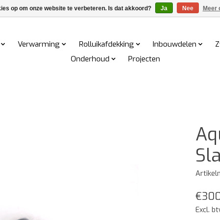
kies op om onze website te verbeteren. Is dat akkoord?
Ja
Nee
Meer 
Verwarming
Rolluikafdekking
Inbouwdelen
Z
Onderhoud
Projecten
Aq
Sl
Artike
€300
Excl. b