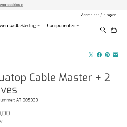
over cookies »
Aanmelden / Inloggen
wembadbekleding
Componenten
uatop Cable Master + 2
aves
lnummer: AT-005333
,00
tw