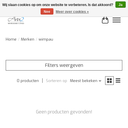
Wij slaan cookies op om onze website te verbeteren. Is dat akkoord?
Ja
Nee
Meer over cookies »
Winkelwa
Home
/
Merken
/
wimpau
Filters weergeven
0 producten
Sorteren op
Meest bekeken
Geen producten gevonden!