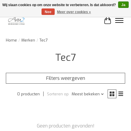
Wij slaan cookies op om onze website te verbeteren. Is dat akkoord?
Ja
Nee
Meer over cookies »
Winkelwa
Home
/
Merken
/
Tec7
Tec7
Filters weergeven
0 producten
Sorteren op
Meest bekeken
Geen producten gevonden!