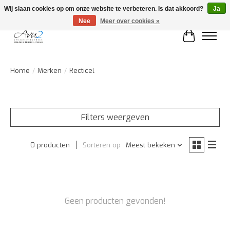
Wij slaan cookies op om onze website te verbeteren. Is dat akkoord?
Ja
Nee
Meer over cookies »
Winkelwa
Home
/
Merken
/
Recticel
Filters weergeven
0 producten
Sorteren op
Meest bekeken
Geen producten gevonden!