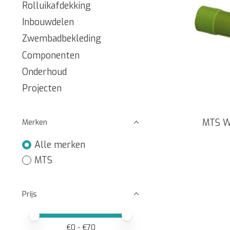
Rolluikafdekking
Inbouwdelen
Zwembadbekleding
Componenten
Onderhoud
Projecten
MTS W
Merken
Alle merken
MTS
Prijs
Minimale prijswaarde
Price maximum value
€
0
- €
70