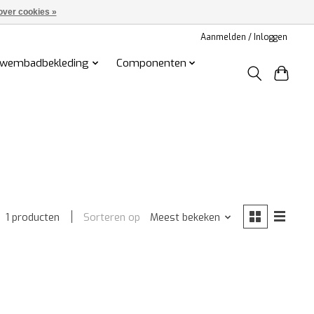
over cookies »
Aanmelden / Inloggen
wembadbekleding
Componenten
Sorteren op
Meest bekeken
1 producten