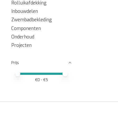
Rolluikafdekking
Inbouwdelen
Zwembadbekleding
Componenten
Onderhoud
Projecten
Prijs
Minimale prijswaarde
Price maximum value
€
0
- €
5