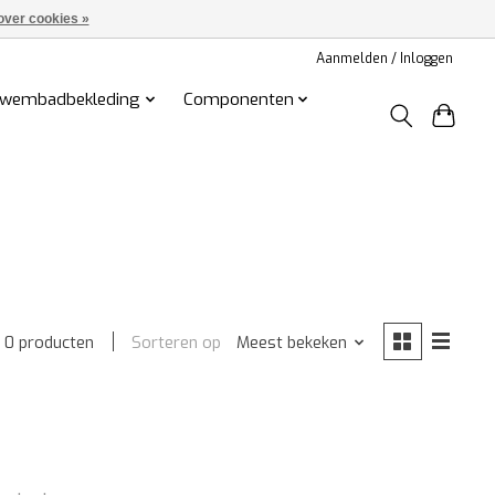
over cookies »
Aanmelden / Inloggen
wembadbekleding
Componenten
Sorteren op
Meest bekeken
0 producten