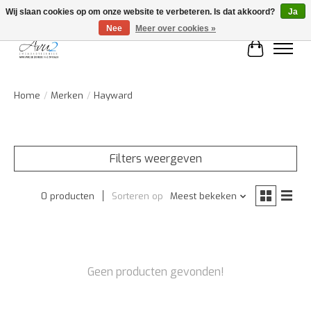
Wij slaan cookies op om onze website te verbeteren. Is dat akkoord?
Ja
Nee
Meer over cookies »
Winkelwa
Home
/
Merken
/
Hayward
Filters weergeven
0 producten
Sorteren op
Meest bekeken
Geen producten gevonden!