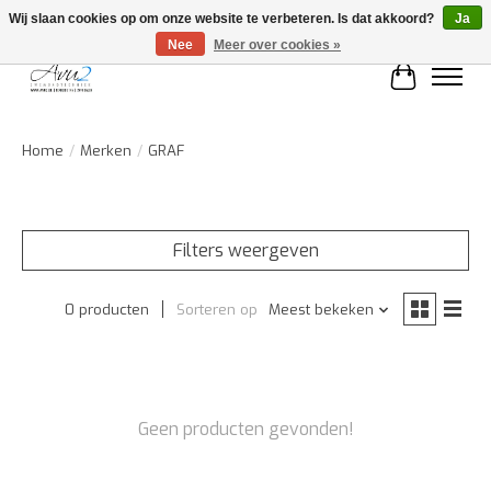
Wij slaan cookies op om onze website te verbeteren. Is dat akkoord?
Ja
Nee
Meer over cookies »
Winkelwa
Home
/
Merken
/
GRAF
Filters weergeven
0 producten
Sorteren op
Meest bekeken
Geen producten gevonden!