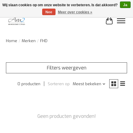
Wij slaan cookies op om onze website te verbeteren. Is dat akkoord?
Ja
Nee
Meer over cookies »
Winkelwa
Home
/
Merken
/
FHD
Filters weergeven
0 producten
Sorteren op
Meest bekeken
Geen producten gevonden!