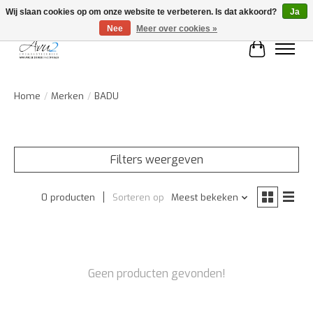
Wij slaan cookies op om onze website te verbeteren. Is dat akkoord?
Ja
Nee
Meer over cookies »
Winkelwa
Home
/
Merken
/
BADU
Filters weergeven
0 producten
Sorteren op
Meest bekeken
Geen producten gevonden!