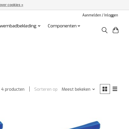
over cookies »
Aanmelden / Inloggen
wembadbekleding
Componenten
Sorteren op
Meest bekeken
4 producten