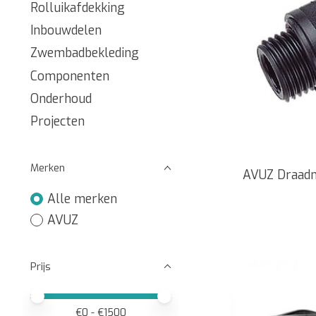
Rolluikafdekking
Inbouwdelen
Zwembadbekleding
Componenten
Onderhoud
Projecten
Merken
AVUZ Draadn
Alle merken
AVUZ
Prijs
Minimale prijswaarde
Price maximum value
€
0
- €
1500