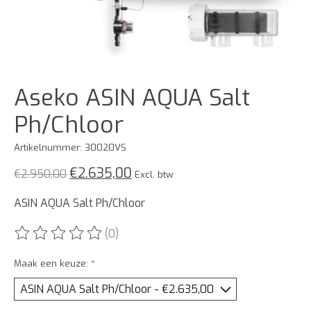
Aseko ASIN AQUA Salt
Ph/Chloor
Artikelnummer: 30020VS
€2.635,00
€2.950,00
Excl. btw
ASIN AQUA Salt Ph/Chloor
(0)
De beoordeling van dit product is
0
van de 5
Maak een keuze:
*