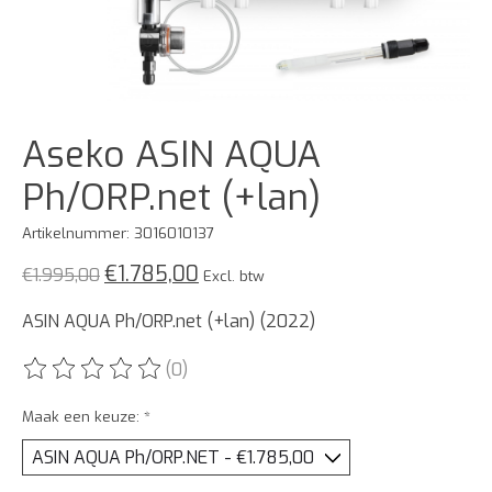
Aseko ASIN AQUA
Ph/ORP.net (+lan)
Artikelnummer: 3016010137
€1.785,00
€1.995,00
Excl. btw
ASIN AQUA Ph/ORP.net (+lan) (2022)
(0)
De beoordeling van dit product is
0
van de 5
Maak een keuze:
*