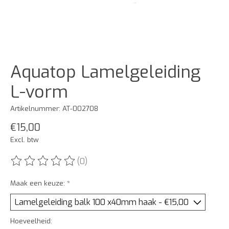
Aquatop Lamelgeleiding
L-vorm
Artikelnummer: AT-002708
€15,00
Excl. btw
(0)
De beoordeling van dit product is
0
van de 5
Maak een keuze:
*
Hoeveelheid: