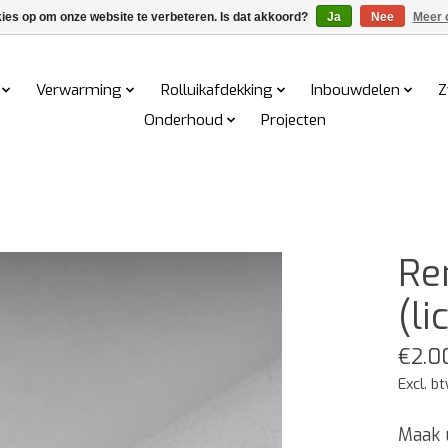
kies op om onze website te verbeteren. Is dat akkoord?
Ja
Nee
Meer 
Verwarming
Rolluikafdekking
Inbouwdelen
Z
Onderhoud
Projecten
Re
(li
€2.0
Excl. b
Maak u