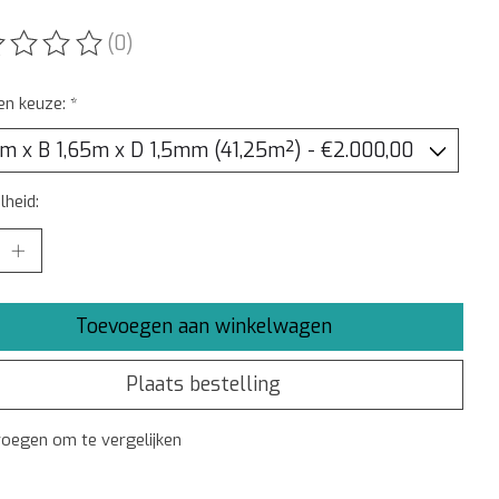
(0)
ordeling van dit product is
0
van de 5
en keuze:
*
heid:
Toevoegen aan winkelwagen
Plaats bestelling
oegen om te vergelijken