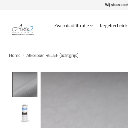
Wij slaan coo
Zwembadfiltratie
Regeltechniek
Home
/
Alkorplan RELIEF (lichtgrijs)
Product image slideshow Items