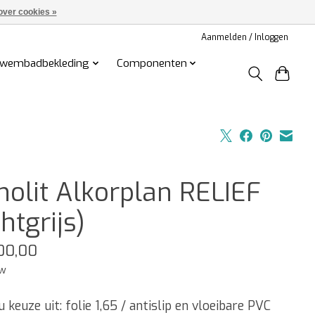
over cookies »
Aanmelden / Inloggen
wembadbekleding
Componenten
nolit Alkorplan RELIEF
chtgrijs)
00,00
tw
 keuze uit: folie 1,65 / antislip en vloeibare PVC