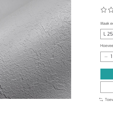
De beo
Maak e
Hoeveel
Toev