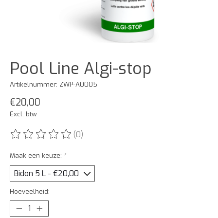
Pool Line Algi-stop
Artikelnummer: ZWP-A0005
€20,00
Excl. btw
(0)
De beoordeling van dit product is
0
van de 5
Maak een keuze:
*
Hoeveelheid: