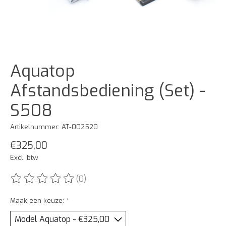
Aquatop
Afstandsbediening (Set) -
S508
Artikelnummer: AT-002520
€325,00
Excl. btw
(0)
De beoordeling van dit product is
0
van de 5
Maak een keuze:
*