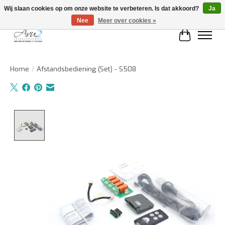
Wij slaan cookies op om onze website te verbeteren. Is dat akkoord?
Ja
Nee
Meer over cookies »
Winkelwa
Home
/
Afstandsbediening (Set) - S508
Product image slideshow Items